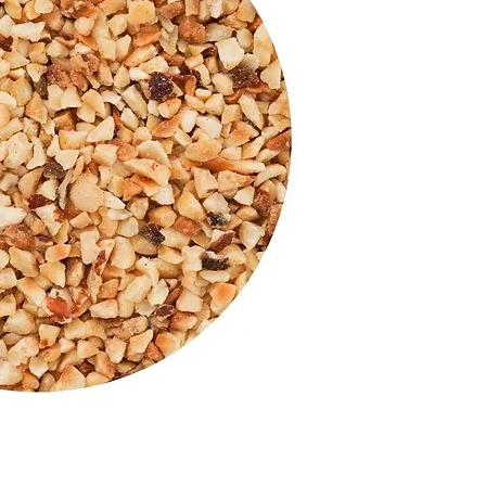
Artikkelnr: 402006
Strøssel av ristede 
utseende til iskrem 