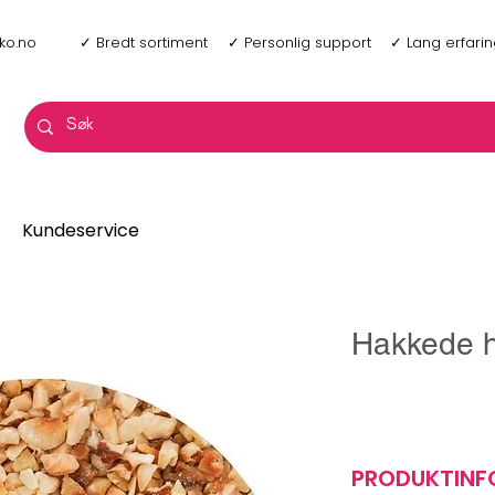
ko.no
✓ Bredt sortiment
✓ Personlig support
✓ Lang erfari
Kundeservice
Hakkede h
PRODUKTIN