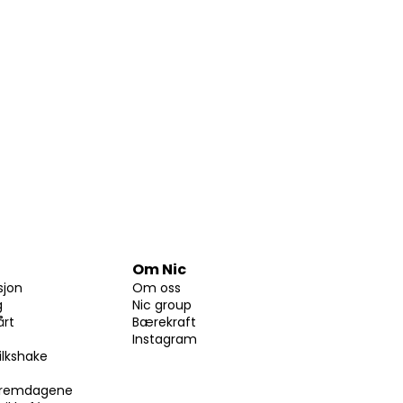
Om Nic
sjon
Om oss
g
Nic group
årt
Bærekraft
Instagram
ilkshake
skremdagene