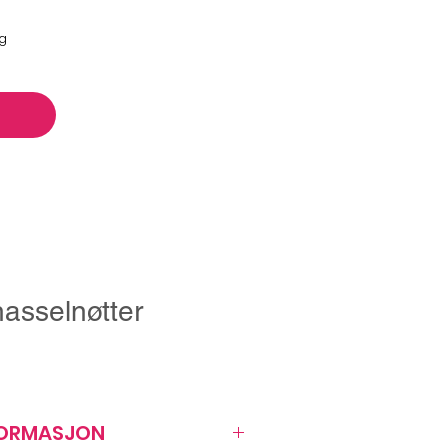
ng
asselnøtter
FORMASJON