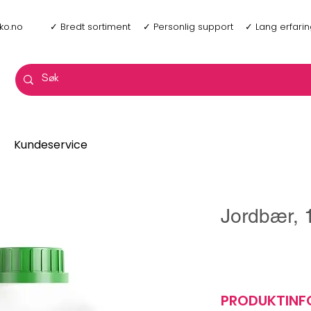
ko.no
✓ Bredt sortiment
✓ Personlig support
✓ Lang erfari
Kundeservice
Jordbær, 1
PRODUKTIN