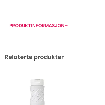
PRODUKTINFORMASJON
Artikkelnr: 402011
Rosa perler med jordbærsmak. Gir
god smak og fristende utseende til
iskrem.
Relaterte produkter