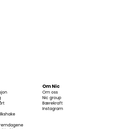
Om Nic
sjon
Om oss
g
Nic group
årt
Bærekraft
Instagram
ilkshake
skremdagene