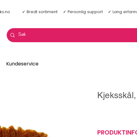
ko.no
✓ Bredt sortiment
✓ Personlig support
✓ Lang erfari
Kundeservice
Kjeksskål,
PRODUKTIN