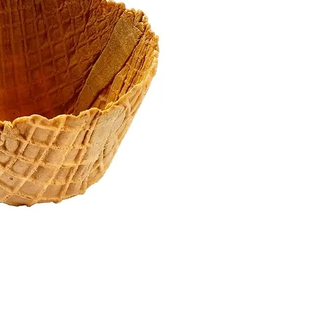
Artikkelnr: 403016
HxØ: 55x97 mm
Antall/forp: 240 stk