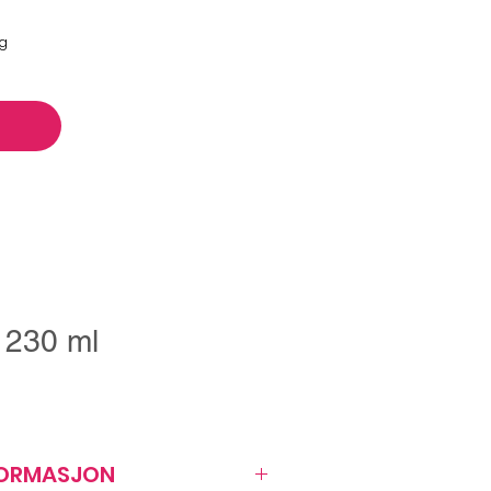
ng
 230 ml
FORMASJON