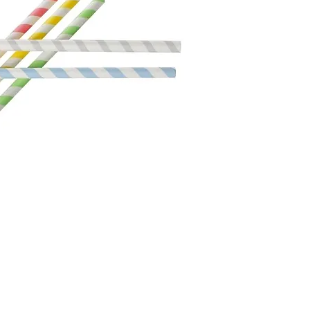
Artikkelnr: 407091
23 cm, Ø 8 mm, 5 st
Antall/forp: 325 stk