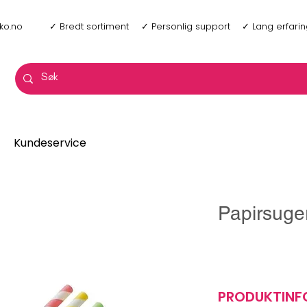
ko.no
✓ Bredt sortiment
✓ Personlig support
✓ Lang erfari
Kundeservice
Papirsuge
PRODUKTIN