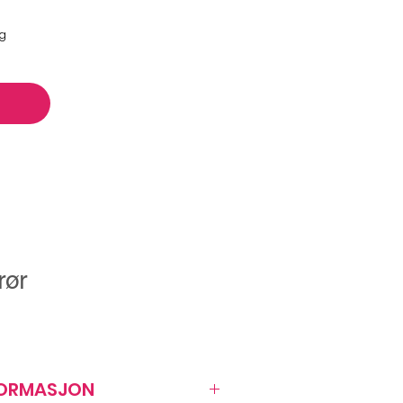
ng
rør
FORMASJON