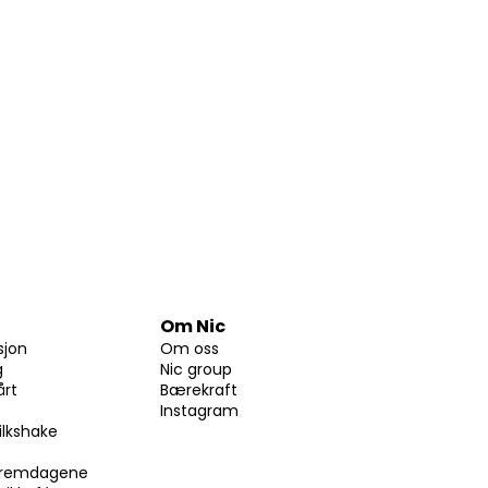
Om Nic
sjon
Om oss
g
Nic group
årt
Bærekraft
Instagram
ilkshake
skremdagene