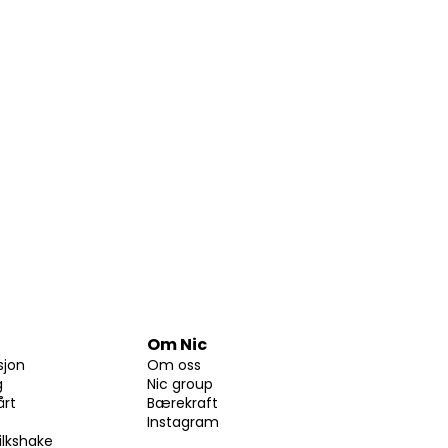
diverse
bruker i
Om Nic
sjon
Om oss
g
Nic group
årt
Bærekraft
Instagram
ilkshake