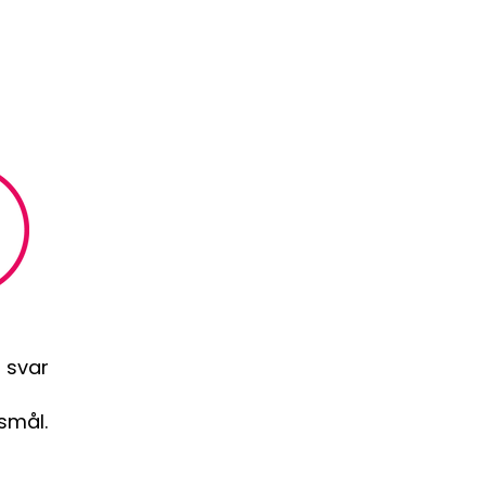
 svar
smål.