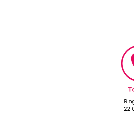
T
Rin
22 