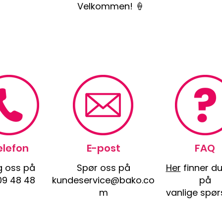
Velkommen! 🍦
elefon
E-post
FAQ
g oss på
Spør oss på
Her
finner du
09 48 48
kundeservice@bako.co
på
m
vanlige spør