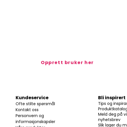
Slik handler du hos oss
 selger alle våre produkter igjennom Idun Kundeportal og 
ssister. Har du organisasjonsnummer kan du opprette en 
Idun Kundeportal og handle i vei!
Opprett bruker her
Kundeservice
Bli inspirert
Tips og inspira
Ofte stilte spørsmål
Produktkatalo
Kontakt oss
Meld deg på v
Personvern og
nyhetsbrev
informasjonskapsler
Slik lager du m