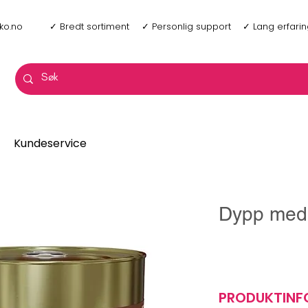
ko.no
✓ Bredt sortiment
✓ Personlig support
✓ Lang erfari
Kundeservice
Dypp med 
PRODUKTIN