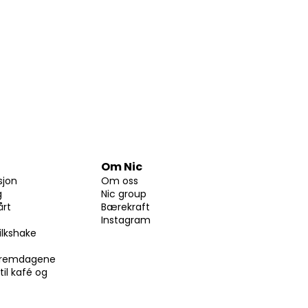
Om Nic
sjon
Om oss
g
Nic group
årt
Bærekraft
Instagram
ilkshake
skremdagene
til kafé og