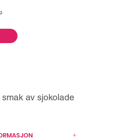
ng
smak av sjokolade
FORMASJON