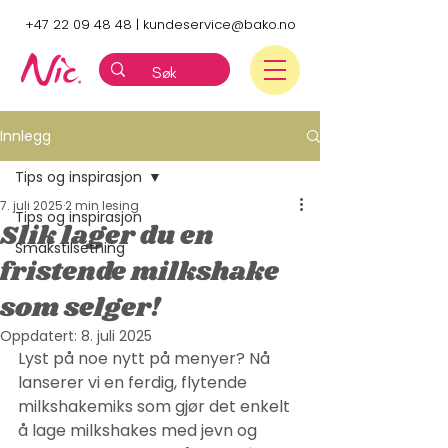
+47 22 09 48 48
|
kundeservice@bako.no
Innlegg
Tips og inspirasjon
7. juli 2025
2 min lesing
Tips og inspirasjon
Slik lager du en
Smakstilsetning
fristende milkshake
som selger!
Oppdatert:
8. juli 2025
Lyst på noe nytt på menyer? Nå 
lanserer vi en ferdig, flytende 
milkshakemiks som gjør det enkelt 
å lage milkshakes med jevn og 