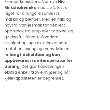
kremet konsistens. Vår nye 
Nic 
Milkshakemiks 
med 2,5 % fett er 
laget for å fungere sømløst i 
maskin og blender. Med en mild og 
nøytral vaniljesmak tar den lett 
opp smak fra sirup eller topping, og 
gir deg full frihet til å variere 
utvalget og lage milkshaker som 
matcher sesong og meny. Miksen 
er 
langtidsholdbar og kan 
oppbevares i romtemperatur før 
åpning
. Det gjør håndteringen 
ekstra enkel i travle miljøer og når 
kjølekapasiteten er begrenset.