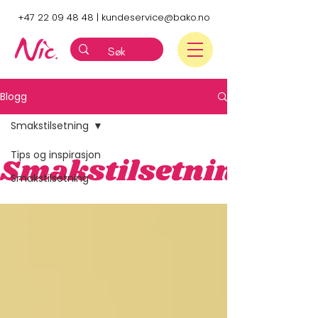
+47 22 09 48 48
|
kundeservice@bako.no
Blogg
Smakstilsetning
Tips og inspirasjon
Smakstilsetning
Smakstilsetning