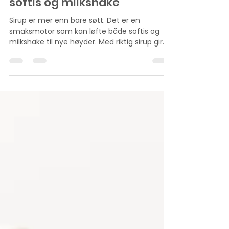
En smaksreise med sirup til
softis og milkshake
Sirup er mer enn bare søtt. Det er en
smaksmotor som kan løfte både softis og
milkshake til nye høyder. Med riktig sirup gir
du produktene dine en tydeligere profil og en
opplevelse kundene husker. Her er våre beste
tips til hvordan du kan bruke sirup fra Nic for å
skape variasjon, begeistring og mersalg: Gå
for klassikerne Jordbær og sjokolade er
tidløse favoritter, og med god grunn.
Jordbærsirup gir en frisk og fruktig smak som
passer perfekt til sommerstemning.
Sjokoladesi