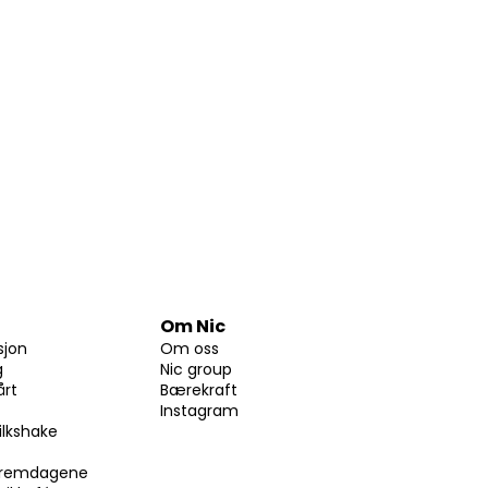
Om Nic
sjon
Om oss
g
Nic group
årt
Bærekraft
Instagram
ilkshake
skremdagene