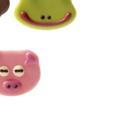
Artikkelnr: 359849
Sjokoladepynt. Hvit 
dyreansikt. Kan bruk
på små og store kake
Antall/forp: 90 stk
Mål: 40x50 mm