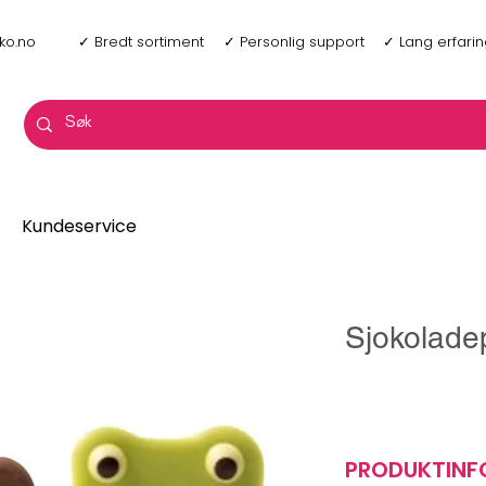
ko.no
✓ Bredt sortiment
✓ Personlig support
✓ Lang erfari
Kundeservice
Sjokolade
PRODUKTIN