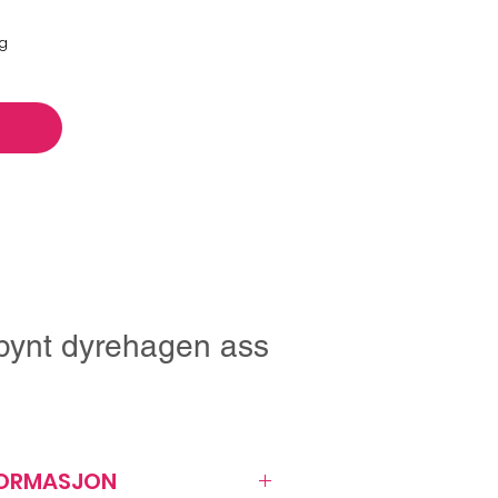
ng
pynt dyrehagen ass
FORMASJON